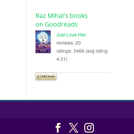
Raz Mihal's books
on Goodreads
Just Love Her
reviews: 20
ratings: 3466 (avg rating
4.31)