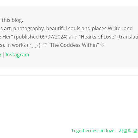
 this blog.
art, photography, beautiful souls and places.Writer and
e Her" (published 09/07/2024) and "Hearts of Love" (translat
s). In works ( ◜‿◝ ): ♡ "The Goddess Within" ♡
k
Instagram
Togetherness in love – 사랑의