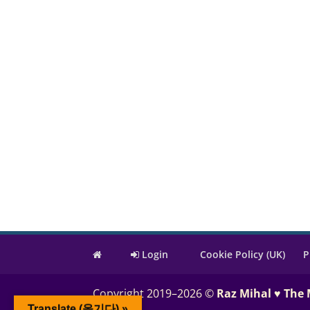
Login
Cookie Policy (UK)
P
Copyright 2019–2026 ©
Raz Mihal ♥ The
Translate (옮기다) »